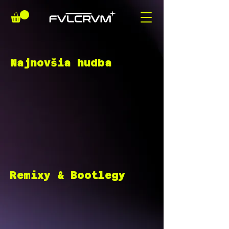
Najnovšia hudba
Remixy & Bootlegy